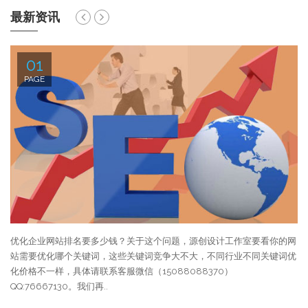
最新资讯
01
PAGE
优化企业网站排名要多少钱？关于这个问题，源创设计工作室要看你的网
企
站需要优化哪个关键词，这些关键词竞争大不大，不同行业不同关键词优
动
化价格不一样，具体请联系客服微信（15088088370）
8
QQ:76667130。我们再..
业